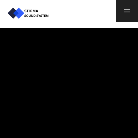
SEWA LIGHTING
PANGGUNG MURAH DI
JAKARTA
Sudah termasuk Instalasi, Pengiriman, Operator,
Mixer Lighting, 2 unit Tripod Lighting & 1 lot
Kabel Instalasi.
CATATAN : Alat Kami LENGKAP, dengan
KONDISI Alat yang PRIMA.