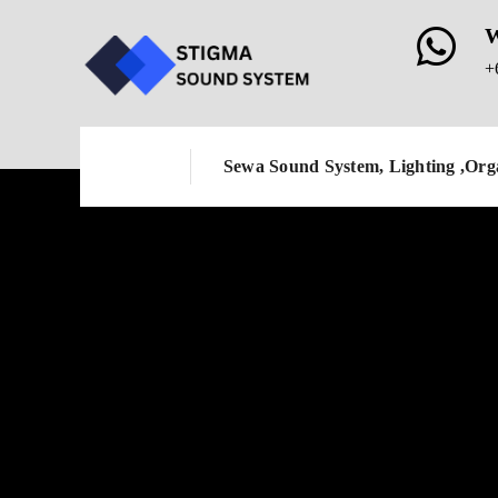
W
+
SEWA ORGAN
TUNGGAL MUR
Sewa Sound System, Lighting ,Org
JABODETABEK
1. Kami memberikan jasa organ tunggal ,band akustik untuk
- Acara Ulang Tahun / Birthday Party
- Acara Pernikahan / Wedding
- Acara Khitanan / Sunatan
- Acara Gathering / Halal Bihalal
-Acara Arisan
- Acara Reunian
- Acara Perlombaan / Kontes / Pameran