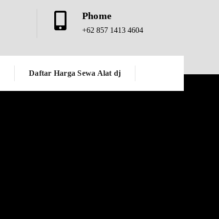
Phome
+62 857 1413 4604
SEWA BAND AKUSTIK KAMI
Daftar Harga Sewa Alat dj
Harga
Murah dan Berkualitas
ang telah
Dengan menggunakan jasa sewa band
regular
akustik di kami. Anda tidak perlu khawatir
tu mereka
soal biaya sewa atau budget sewa band
 lagu-lagu
akustik. Karena kami mempunyai daftar
 nostalgia
price list sewa band akustik yang tidak terlalu
maka bisa
mahal dan bisa disesuaikan dengan budget
oleh para
Anda. Seperti yang tertera di atas!