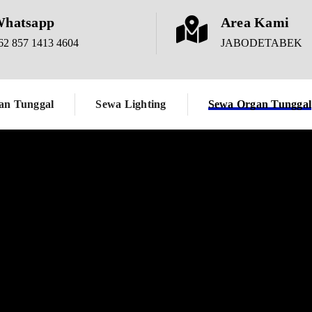
hatsapp
Area Kami
62 857 1413 4604
JABODETABEK
KEUNGGULAN 
AH DI
an Tunggal
Sewa Lighting
Sewa Organ Tunggal
Musisi
Berpengalaman
Kami menawarkan band akustik y
 berbagai jenis acara, seperti :
berpengalaman menjadi musisi 
mengisi suatu event, dengan begi
akan lebih fasih dalam memainkan
populer saat ini maupun lagu lagu
(70′s, 80′s 90′s). dengan begitu 
memainkan lagu yang direquest 
pengunjung event.